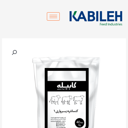
رش
ه
حتوا