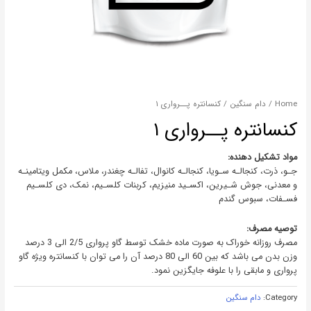
Home
/
دام سنگین
/ کنسانتره پــرواری ۱
کنسانتره پــرواری ۱
مواد تشکیل دهنده:
جـو، ذرت، کنجالـه سـویا، کنجالـه کانوال، تفالـه چغندر، ملاس، مکمل ویتامینـه
و معدنی، جوش شـیرین، اکسـید منیزیم، کربنات کلسـیم، نمک، دی کلسـیم
فسـفات، سبوس گندم
توصیه مصرف:
مصرف روزانه خوراک به صورت ماده خشک توسط گاو پرواری 2/5 الی 3 درصد
وزن بدن می باشد که بین 60 الی 80 درصد آن را می توان با کنسانتره ویژه گاو
پرواری و مابقی را با علوفه جایگزین نمود.
Category:
دام سنگین