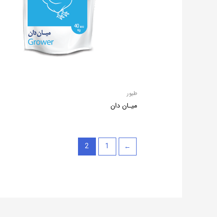
طیور
میـان دان
2
1
→