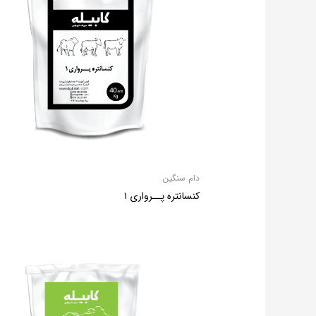
دام سنگین
کنسانتره پــرواری ۱