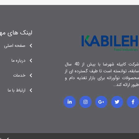
لینک های مه
صفحه اصلی
درباره ما
شرکت کابیله شهرضا با بیش از 40 سال
سابقه، توانسته است تا طیف گسترده ای از
خدمات
محصولات نوآورانه برای بازار تغذیه دام و
طیور ارائه کند…
ارتباط با ما
L
I
G
T
F
i
n
o
w
a
n
s
o
i
c
k
t
g
t
e
e
a
l
t
b
d
g
e
e
o
i
r
-
r
o
n
a
p
k
-
m
l
-