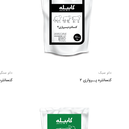
دام سبک
دام سنگی
کنسانتره پــرواری ۲
کنسانتره