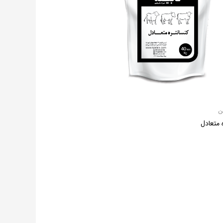
ن
 متعادل