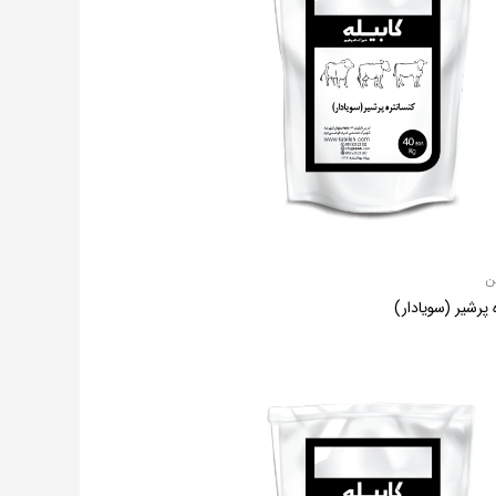
ن
 پرشیر (سویادار)