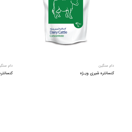
دام سنگین
دام سنگی
کنسانتره شیری ویـژه
کنسانتره